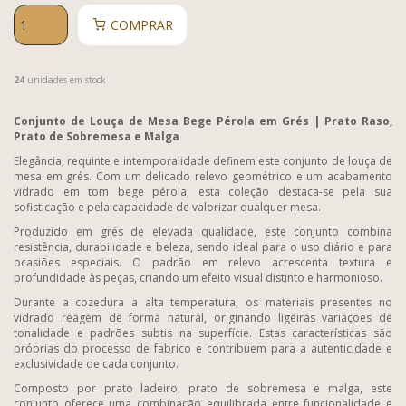
COMPRAR
24
unidades em stock
Conjunto de Louça de Mesa Bege Pérola em Grés | Prato Raso,
Prato de Sobremesa e Malga
Elegância, requinte e intemporalidade definem este conjunto de louça de
mesa em grés. Com um delicado relevo geométrico e um acabamento
vidrado em tom bege pérola, esta coleção destaca-se pela sua
sofisticação e pela capacidade de valorizar qualquer mesa.
Produzido em grés de elevada qualidade, este conjunto combina
resistência, durabilidade e beleza, sendo ideal para o uso diário e para
ocasiões especiais. O padrão em relevo acrescenta textura e
profundidade às peças, criando um efeito visual distinto e harmonioso.
Durante a cozedura a alta temperatura, os materiais presentes no
vidrado reagem de forma natural, originando ligeiras variações de
tonalidade e padrões subtis na superfície. Estas características são
próprias do processo de fabrico e contribuem para a autenticidade e
exclusividade de cada conjunto.
Composto por prato ladeiro, prato de sobremesa e malga, este
conjunto oferece uma combinação equilibrada entre funcionalidade e