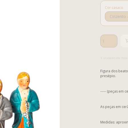
Cor casaco
1
unidades em stock
Figura dos beato
presépio.
----- (peças em c
As peças em cerâ
Medidas: aproxi