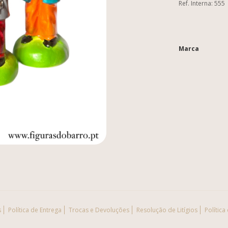
Ref. Interna: 555
Marca
Características
s
Política de Entrega
Trocas e Devoluções
Resolução de Litígios
Política