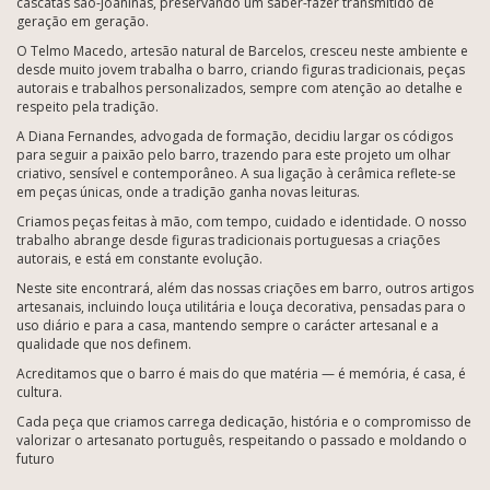
cascatas são-joaninas, preservando um saber-fazer transmitido de
geração em geração.
O Telmo Macedo, artesão natural de Barcelos, cresceu neste ambiente e
desde muito jovem trabalha o barro, criando figuras tradicionais, peças
autorais e trabalhos personalizados, sempre com atenção ao detalhe e
respeito pela tradição.
A Diana Fernandes, advogada de formação, decidiu largar os códigos
para seguir a paixão pelo barro, trazendo para este projeto um olhar
criativo, sensível e contemporâneo. A sua ligação à cerâmica reflete-se
em peças únicas, onde a tradição ganha novas leituras.
Criamos peças feitas à mão, com tempo, cuidado e identidade. O nosso
trabalho abrange desde figuras tradicionais portuguesas a criações
autorais, e está em constante evolução.
Neste site encontrará, além das nossas criações em barro, outros artigos
artesanais, incluindo louça utilitária e louça decorativa, pensadas para o
uso diário e para a casa, mantendo sempre o carácter artesanal e a
qualidade que nos definem.
Acreditamos que o barro é mais do que matéria — é memória, é casa, é
cultura.
Cada peça que criamos carrega dedicação, história e o compromisso de
valorizar o artesanato português, respeitando o passado e moldando o
futuro