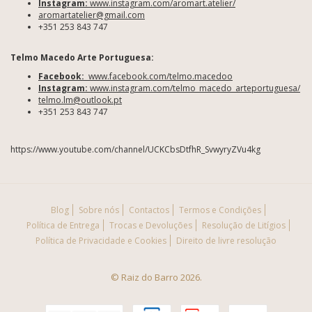
Instagram:
www.instagram.com/aromart.atelier/
aromartatelier@gmail.com
+351 253 843 747
Telmo Macedo Arte Portuguesa:
Facebook:
www.facebook.com/telmo.macedoo
Instagram:
www.instagram.com/telmo_macedo_arteportuguesa/
telmo.lm@outlook.pt
+351 253 843 747
https://www.youtube.com/channel/UCKCbsDtfhR_SvwyryZVu4kg
Blog
Sobre nós
Contactos
Termos e Condições
Política de Entrega
Trocas e Devoluções
Resolução de Litígios
Política de Privacidade e Cookies
Direito de livre resolução
© Raiz do Barro 2026.